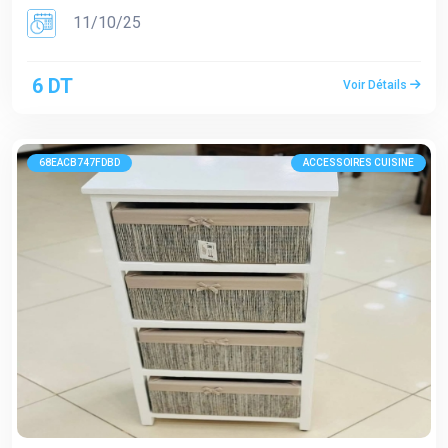
11/10/25
6 DT
Voir Détails
68EACB747FDBD
ACCESSOIRES CUISINE