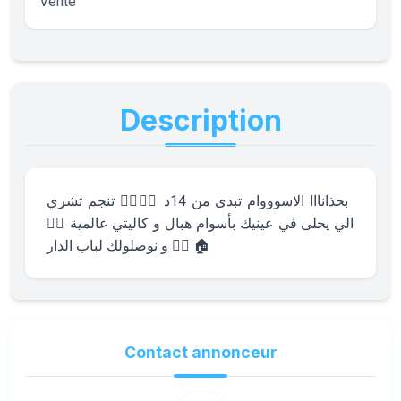
Vente
Description
بحذانااا الاسوووام تبدى من 14د ❤️‍🔥❤️‍🔥 تنجم تشري
الي يحلى في عينيك بأسوام هبال و كاليتي عالمية ❤️‍🔥
❤️‍🔥 و نوصلولك لباب الدار 🏠
Contact annonceur