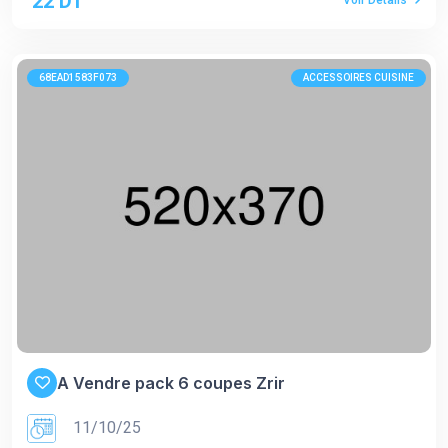
22 DT
Voir Détails
68EAD1583F073
ACCESSOIRES CUISINE
A Vendre pack 6 coupes Zrir
11/10/25