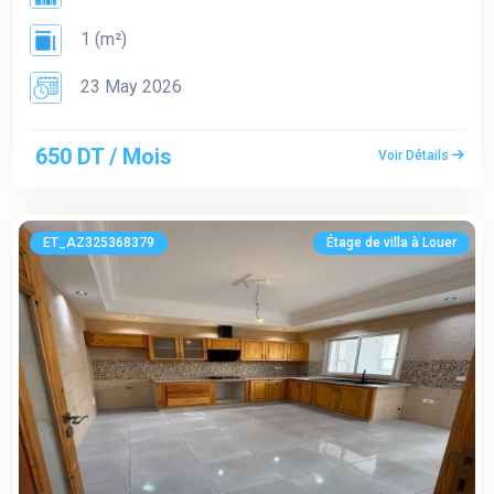
1 (m²)
23 May 2026
650 DT / Mois
Voir Détails
ET_AZ325368379
Étage de villa à Louer