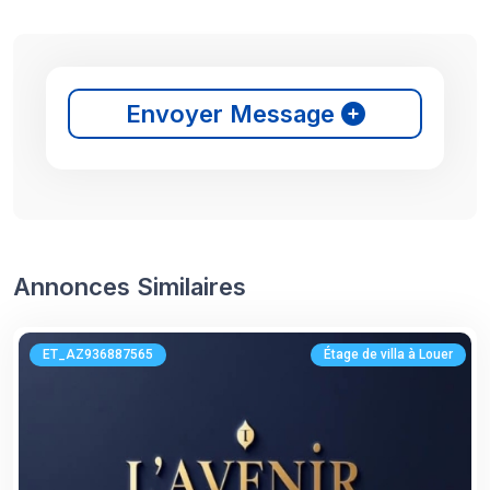
Envoyer Message
Annonces Similaires
ET_AZ936887565
Étage de villa à Louer