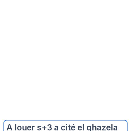
A louer s+3 a cité el ghazela