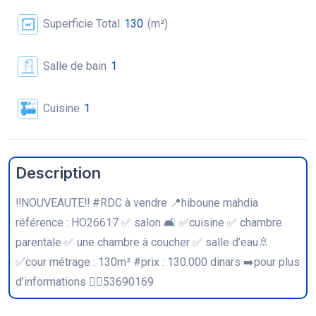
Superficie Total
130
(m²)
Salle de bain
1
Cuisine
1
Description
‼️NOUVEAUTE‼️ #RDC à vendre 📍hiboune mahdia
référence : HO26617 ✅ salon 🛋 ✅cuisine ✅ chambre
parentale ✅ une chambre à coucher ✅ salle d’eau🚿
✅cour métrage : 130m² #prix : 130.000 dinars ➡️pour plus
d’informations 🧏‍♀️53690169