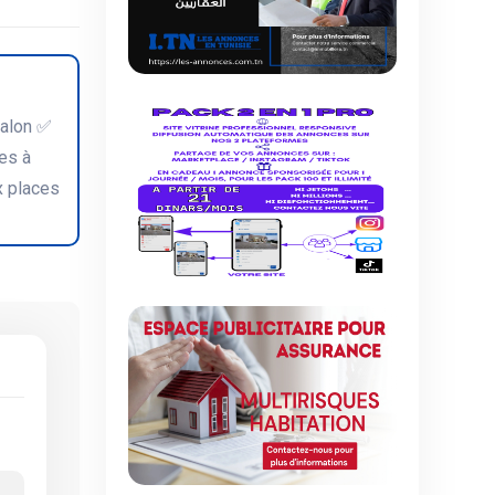
salon ✅
es à
x places