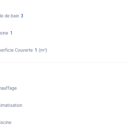
le de bain
3
sine
1
erficie Couverte
1
(m²)
hauffage
imatisation
scine