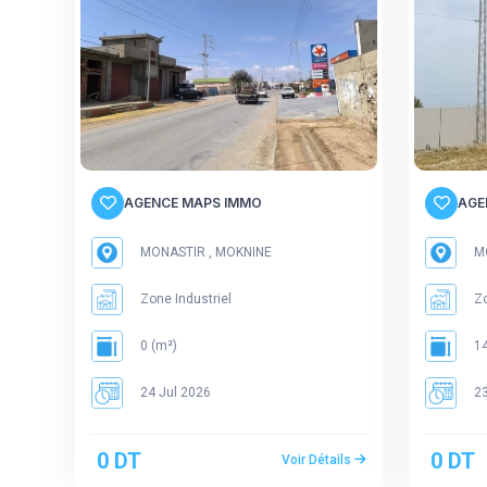
AGENCE MAPS IMMO
AGE
MONASTIR , MOKNINE
MO
Zone Industriel
Zo
0 (m²)
14
24 Jul 2026
23
0 DT
0 DT
Voir Détails