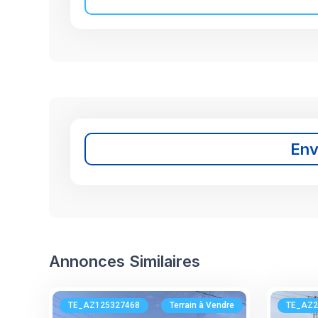
En
Annonces Similaires
TE_AZ125327468
Terrain à Vendre
TE_AZ2