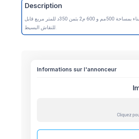
Description
للبيع بوسط مدينة مسجد عيسى بولاية المستير قطعتي أرض مسجلة و صالحة للبناء بمساحة 500مم و 600 م2 بثمن 350د للمتر مربع قابل
للنقاش البسيط.
Informations sur l'annonceur
I
Cliquez pou