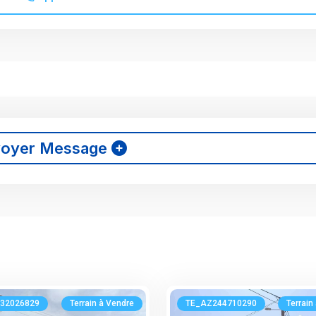
voyer Message
32026829
Terrain à Vendre
TE_AZ244710290
Terrain