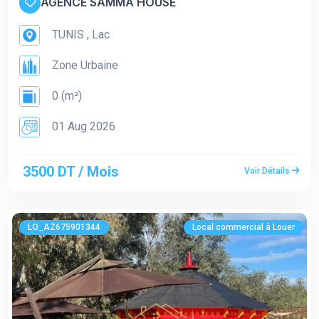
AGENCE SAMMA HOUSE
TUNIS , Lac
Zone Urbaine
0 (m²)
01 Aug 2026
3500 DT / Mois
Voir Détails
LO_AZ675901344
Local commercial à Louer