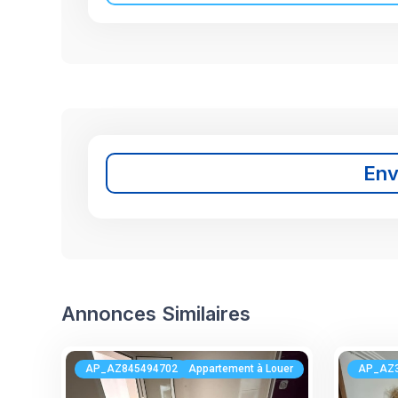
En
Annonces Similaires
AP_AZ845494702
Appartement à Louer
AP_AZ