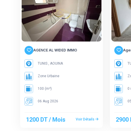
AGENCE AL WIDED IMMO
Age
TUNIS , AOUINA
TU
Zone Urbaine
Zo
100 (m²)
0 
06 Aug 2026
05
1200 DT / Mois
2900 
Voir Détails