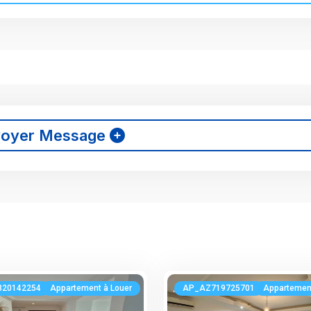
voyer Message
320142254
Appartement à Louer
AP_AZ719725701
Appartement