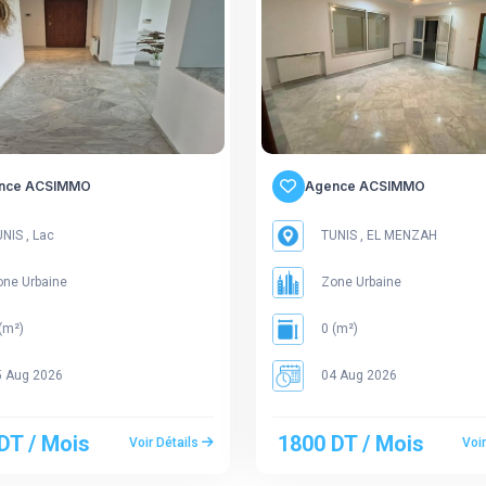
nce ACSIMMO
Agence ACSIMMO
NIS , Lac
TUNIS , EL MENZAH
ne Urbaine
Zone Urbaine
(m²)
0 (m²)
 Aug 2026
04 Aug 2026
DT / Mois
1800 DT / Mois
Voir Détails
Voi