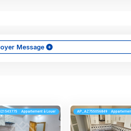
voyer Message
421543775
Appartement à Louer
AP_AZ755056849
Appartement