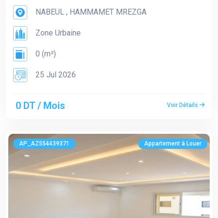
NABEUL , HAMMAMET MREZGA
Zone Urbaine
0 (m²)
25 Jul 2026
0 DT / Mois
Voir Détails
AP_AZ554439371
Appartement à Louer