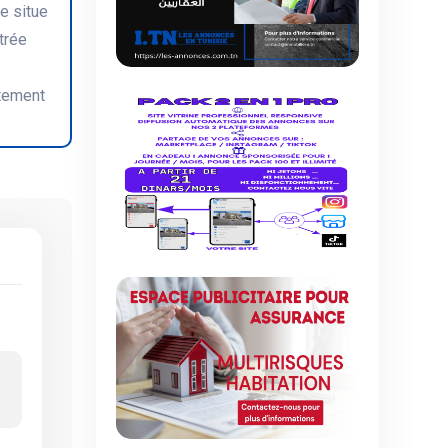
e situe
trée
rtement