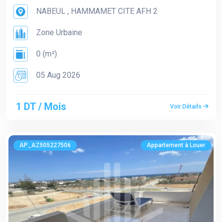
NABEUL , HAMMAMET CITE AFH 2
Zone Urbaine
0 (m²)
05 Aug 2026
1 DT / Mois
Voir Détails
AP_AZ505227506
Appartement à Louer