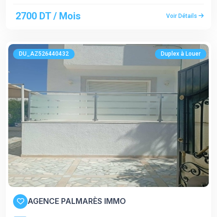
2700 DT / Mois
Voir Détails
DU_AZ526440432
Duplex à Louer
AGENCE PALMARÈS IMMO