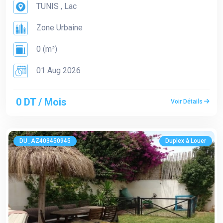
TUNIS , Lac
Zone Urbaine
0 (m²)
01 Aug 2026
0 DT / Mois
Voir Détails
DU_AZ403450945
Duplex à Louer