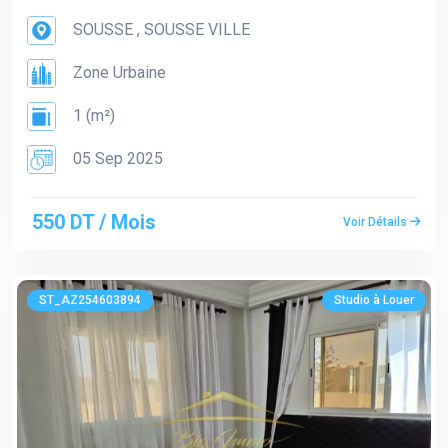
SOUSSE , SOUSSE VILLE
Zone Urbaine
1 (m²)
05 Sep 2025
550 DT / Mois
Voir Détails
ST_AZ254603894
Studio à Louer