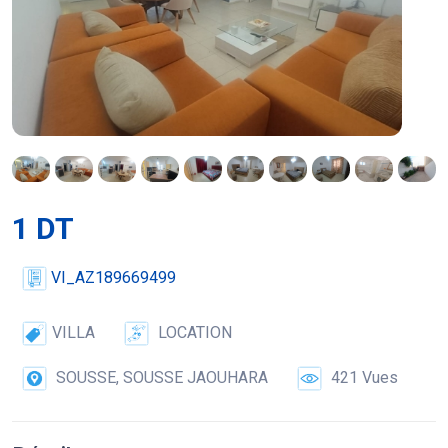
1 DT
VI_AZ189669499
VILLA
LOCATION
SOUSSE, SOUSSE JAOUHARA
421 Vues