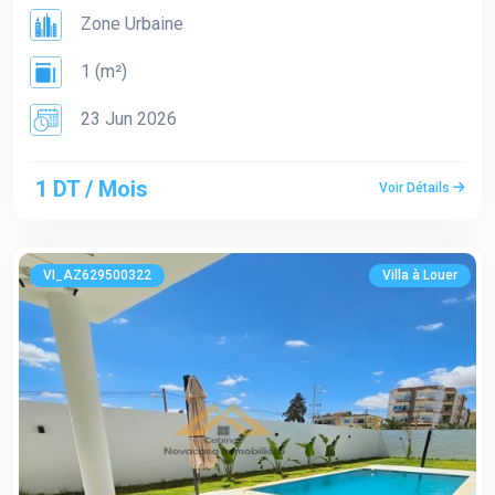
Zone Urbaine
1 (m²)
23 Jun 2026
1 DT / Mois
Voir Détails
VI_AZ629500322
Villa à Louer