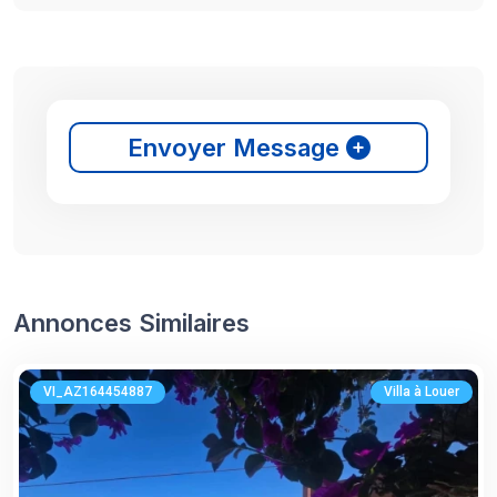
Envoyer Message
Annonces Similaires
VI_AZ164454887
Villa à Louer