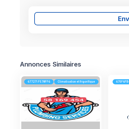
En
Annonces Similaires
677271F578FF6
Climatisation et frigorifique
670F6FB