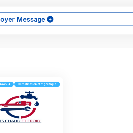
voyer Message
4A46E4
Climatisation et frigorifique