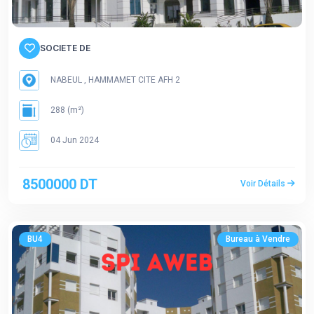
SOCIETE DE
NABEUL , HAMMAMET CITE AFH 2
288 (m²)
04 Jun 2024
8500000 DT
Voir Détails
BU4
Bureau à Vendre