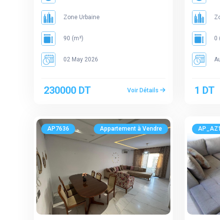
Zone Urbaine
Zo
90 (m²)
0 
02 May 2026
Au
230000 DT
1 DT
Voir Détails
AP7636
Appartement à Vendre
AP_AZ