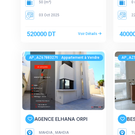
50 (m²)
0 
03 Oct 2025
22
520000 DT
4000
Voir Détails
AP_AZ678832793
Appartement à Vendre
AP_AZ
AGENCE ELHANA ORPI
BE
MAHDIA , MAHDIA
TU