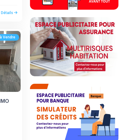
r Détails
à Vendre
MMO