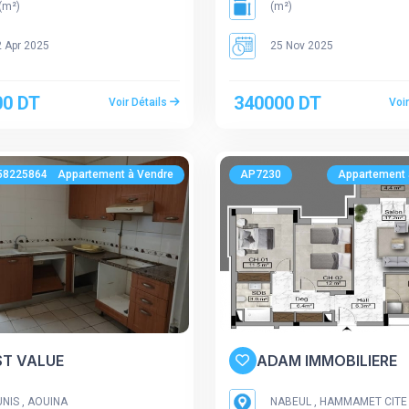
(m²)
(m²)
 Apr 2025
25 Nov 2025
00 DT
340000 DT
Voir Détails
Voi
582258647
Appartement à Vendre
AP7230
Appartement 
ST VALUE
ADAM IMMOBILIERE
NIS , AOUINA
NABEUL , HAMMAMET CITE 