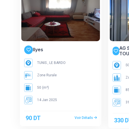
AG 
Ilyes
TOU
TUNIS , LE BARDO
SO
Zone Rurale
Zo
50 (m²)
85
14 Jan 2025
31
90 DT
Voir Détails
330 