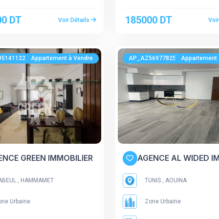
00 DT
185000 DT
Voir Détails
Voi
951411223
Appartement à Vendre
AP_AZ569778250
Appartement 
ENCE GREEN IMMOBILIER
AGENCE AL WIDED I
ABEUL , HAMMAMET
TUNIS , AOUINA
ne Urbaine
Zone Urbaine