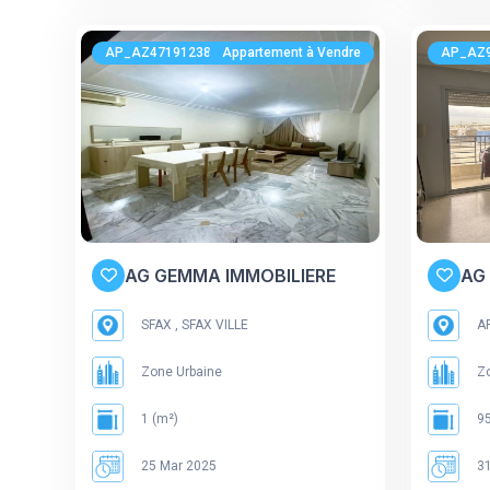
AP_AZ471912382
Appartement à Vendre
AP_AZ
AG GEMMA IMMOBILIERE
AG
SFAX , SFAX VILLE
AR
Zone Urbaine
Zo
1 (m²)
95
25 Mar 2025
31