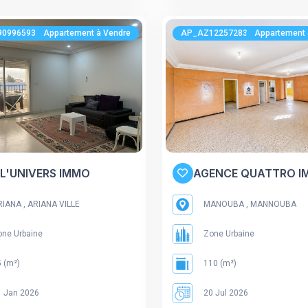
909965934
Appartement à Vendre
AP_AZ122572830
Appartement 
 L'UNIVERS IMMO
AGENCE QUATTRO I
IANA , ARIANA VILLE
MANOUBA , MANNOUBA
ne Urbaine
Zone Urbaine
 (m²)
110 (m²)
 Jan 2026
20 Jul 2026