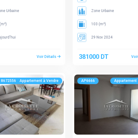
ne Urbaine
Zone Urbaine
(m²)
103 (m²)
jourd'hui
29 Nov 2024
381000 DT
Voir Détails
Voi
186725567
Appartement à Vendre
AP6666
Appartement 