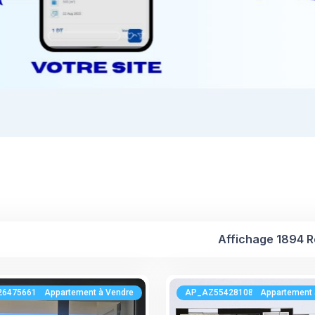
Affichage 1894 R
264756619
Appartement à Vendre
AP_AZ554281080
Appartement 