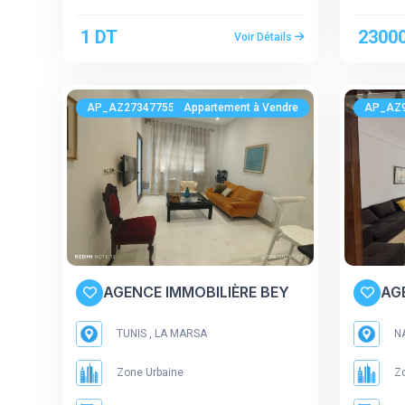
1 DT
2300
Voir Détails
AP_AZ273477556
Appartement à Vendre
AP_AZ
AGENCE IMMOBILIÈRE BEY
AG
TUNIS , LA MARSA
N
Zone Urbaine
Zo