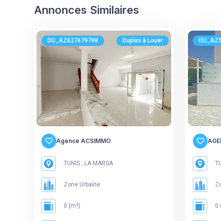
Annonces Similaires
DU_AZ627479798
Duplex à Louer
DU_AZ5
Agence ACSIMMO
AGE
TUNIS , LA MARSA
TU
Zone Urbaine
Zo
0 (m²)
0 