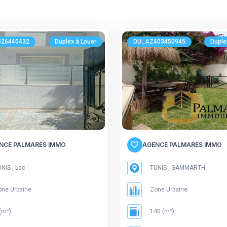
26440432
Duplex à Louer
DU_AZ403450945
Duple
NCE PALMARÈS IMMO
AGENCE PALMARÈS IMMO
NIS , Lac
TUNIS , GAMMARTH
ne Urbaine
Zone Urbaine
(m²)
140 (m²)