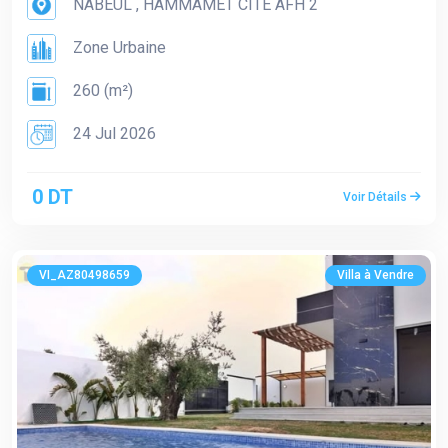
NABEUL , HAMMAMET CITE AFH 2
Zone Urbaine
260 (m²)
24 Jul 2026
0 DT
Voir Détails
VI_AZ80498659
Villa à Vendre