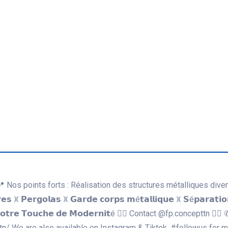
𝗹 👇🏻 📍 Nos points forts : Réalisation des structures métalliques diver
𝗲𝘀 ꁞ⁠ 𝗣𝗲𝗿𝗴𝗼𝗹𝗮𝘀 ꁞ⁠ 𝗚𝗮𝗿𝗱𝗲 𝗰𝗼𝗿𝗽𝘀 𝗺é𝘁𝗮𝗹𝗹𝗶𝗾𝘂𝗲 ꁞ⁠ 𝗦é𝗽𝗮𝗿𝗮𝘁𝗶𝗼
𝕡𝕥 𝗩𝗼𝘁𝗿𝗲 𝗧𝗼𝘂𝗰𝗵𝗲 𝗱𝗲 𝗠𝗼𝗱𝗲𝗿𝗻𝗶𝘁é 👌🏻 Contact @fp.concepttn 👇
n/ We are also available on Instagram & Tiktok, #followus for mo