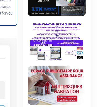
otorise
 #foryou