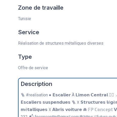
Zone de travaille
Tunisie
Service
Réalisation de structures métalliques diverses
Type
Offre de service
Description
🪜 #realisation ● 𝗘𝘀𝗰𝗮𝗹𝗶𝗲𝗿 À 𝗟𝗶𝗺𝗼𝗻 𝗖𝗲𝗻𝘁𝗿𝗮
𝗘𝘀𝗰𝗮𝗹𝗶𝗲𝗿𝘀 𝘀𝘂𝘀𝗽𝗲𝗻𝗱𝘂𝗲𝘀 🪜 ꁞ⁠ 𝗦𝘁𝗿𝘂𝗰𝘁𝘂𝗿𝗲𝘀 𝗹é𝗴è
𝗺é𝘁𝗮𝗹𝗹𝗶𝗾𝘂𝗲𝘀 ꁞ⁠ 𝗔𝗯𝗿𝗶𝘀 𝘃𝗼𝗶𝘁𝘂𝗿𝗲 🚘 𝔽ℙ ℂ𝕠𝕟𝕔𝕖
232 📬 fpconcepttn@gmail.com 🌐 https://future-pub.t