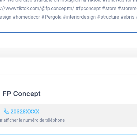
s://www.tiktok.com/@fp.concepttn/ #fpconcept #store #storem
design #homedecor #Pergola #interiordesign #structure #abris
FP Concept
20328XXXX
r afficher le numéro de téléphone