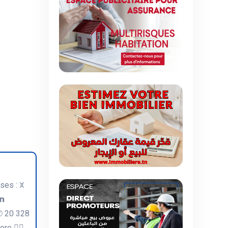
ses : ꁞ⁠
𝗻
🏻 ✆ 20 328
re 👇🏻